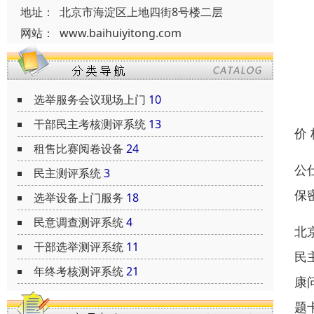
地址：
北京市海淀区上地四街8号楼二层
网站：
www.baihuiyitong.com
选举服务会议现场上门
10
干部民主考核测评系统
13
价
租售比赛阅卷设备
24
公
民主测评系统
3
保
选举设备上门服务
18
民意调查测评系统
4
北
干部选举测评系统
11
民
年终考核测评系统
21
康
题