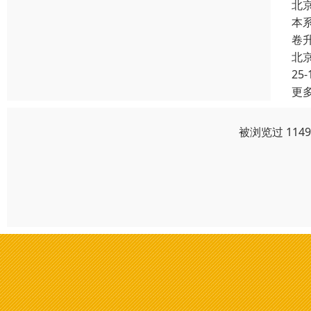
北
本
卷
北
25-
更
被浏览过 114