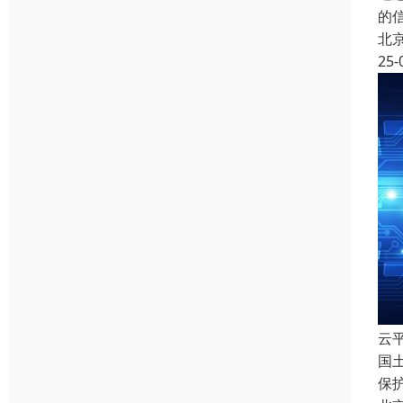
的
北
25-
云
国
保