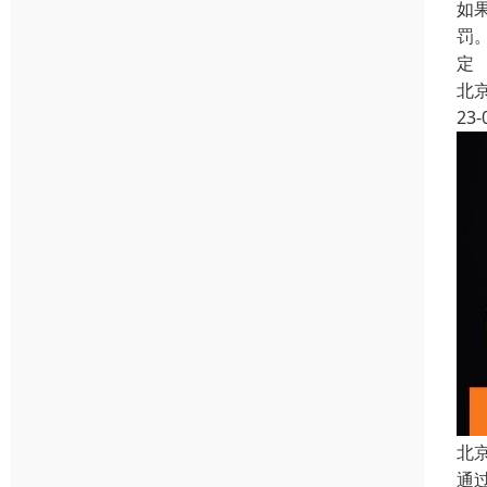
如
罚
定
北
23-
北
通