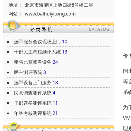
地址：
北京市海淀区上地四街8号楼二层
网站：
www.baihuiyitong.com
选举服务会议现场上门
10
干部民主考核测评系统
13
价
租售比赛阅卷设备
24
国
民主测评系统
3
等
选举设备上门服务
18
系
民意调查测评系统
4
干部选举测评系统
11
为
年终考核测评系统
21
V
理