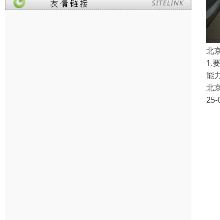
北
1
能
北
25-