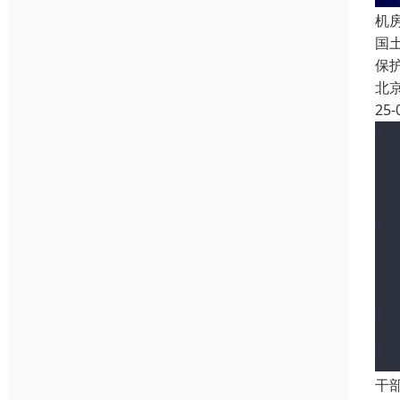
机
国
保
北
25-
干