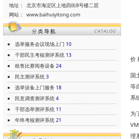
地址：
北京市海淀区上地四街8号楼二层
网站：
www.baihuiyitong.com
选举服务会议现场上门
10
干部民主考核测评系统
13
价
租售比赛阅卷设备
24
国
民主测评系统
3
等
选举设备上门服务
18
系
民意调查测评系统
4
干部选举测评系统
11
为
年终考核测评系统
21
V
理