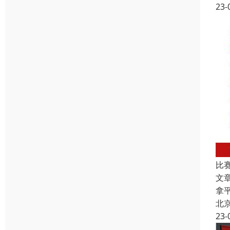
23-
比
文
拿
北
23-