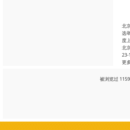
北
选
度
北
23-
更
被浏览过 115