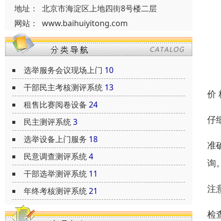
地址：
北京市海淀区上地四街8号楼二层
网站：
www.baihuiyitong.com
选举服务会议现场上门
10
干部民主考核测评系统
13
价
租售比赛阅卷设备
24
仔
民主测评系统
3
选举设备上门服务
18
准
民意调查测评系统
4
询
干部选举测评系统
11
注
年终考核测评系统
21
检