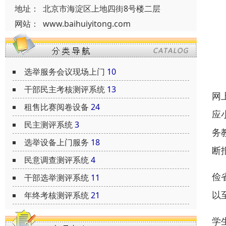
地址：
北京市海淀区上地四街8号楼二层
网站：
www.baihuiyitong.com
选举服务会议现场上门
10
干部民主考核测评系统
13
网
租售比赛阅卷设备
24
应
民主测评系统
3
务
选举设备上门服务
18
断
民意调查测评系统
4
俭
干部选举测评系统
11
以
年终考核测评系统
21
学