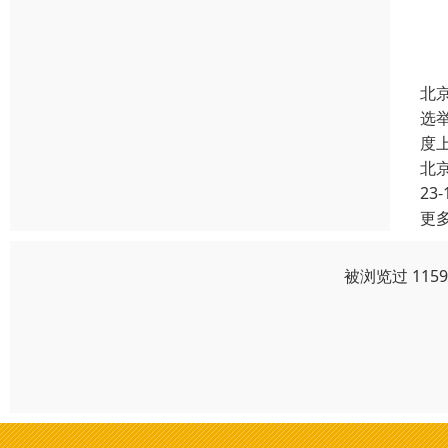
北
选
度
北
23-
更
被浏览过 115