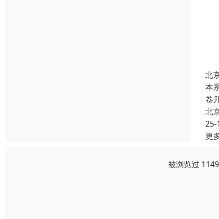
北
本
卷
北
25-
更
被浏览过 114