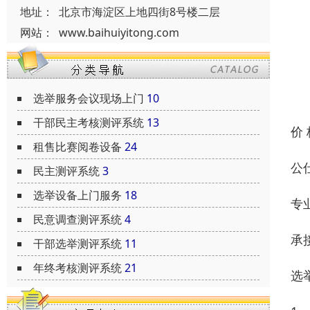
地址：
北京市海淀区上地四街8号楼二层
网站：
www.baihuiyitong.com
选举服务会议现场上门
10
干部民主考核测评系统
13
价
租售比赛阅卷设备
24
公
民主测评系统
3
选举设备上门服务
18
专
民意调查测评系统
4
承
干部选举测评系统
11
年终考核测评系统
21
选